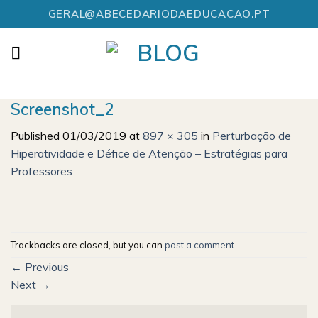
Skip
GERAL@ABECEDARIODAEDUCACAO.PT
to
content
Screenshot_2
Published
01/03/2019
at
897 × 305
in
Perturbação de
Hiperatividade e Défice de Atenção – Estratégias para
Professores
Trackbacks are closed, but you can
post a comment
.
←
Previous
Next
→