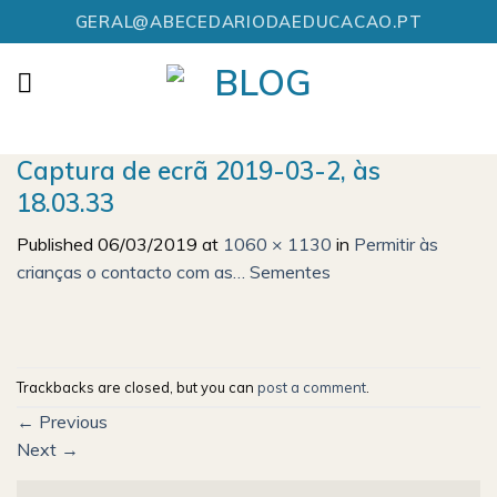
Skip
GERAL@ABECEDARIODAEDUCACAO.PT
to
content
Captura de ecrã 2019-03-2, às
18.03.33
Published
06/03/2019
at
1060 × 1130
in
Permitir às
crianças o contacto com as… Sementes
Trackbacks are closed, but you can
post a comment
.
←
Previous
Next
→