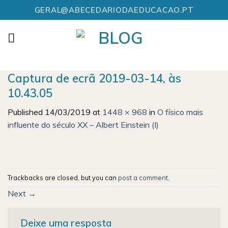
Skip
GERAL@ABECEDARIODAEDUCACAO.PT
to
content
Captura de ecrã 2019-03-14, às
10.43.05
Published
14/03/2019
at
1448 × 968
in
O físico mais
influente do século XX – Albert Einstein (I)
Trackbacks are closed, but you can
post a comment
.
Next
→
Deixe uma resposta