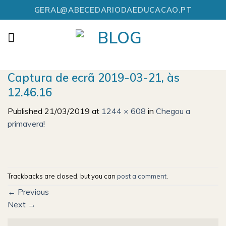
Skip
GERAL@ABECEDARIODAEDUCACAO.PT
to
content
Captura de ecrã 2019-03-21, às
12.46.16
Published
21/03/2019
at
1244 × 608
in
Chegou a
primavera!
Trackbacks are closed, but you can
post a comment
.
←
Previous
Next
→