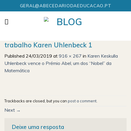
Skip
GERAL@ABECEDARIODAEDUCACAO.PT
to
content
trabalho Karen Uhlenbeck 1
Published
24/03/2019
at
916 × 267
in
Karen Keskulla
Uhlenbeck vence o Prémio Abel, um dos “Nobel” da
Matemática
Trackbacks are closed, but you can
post a comment
.
Next
→
Deixe uma resposta