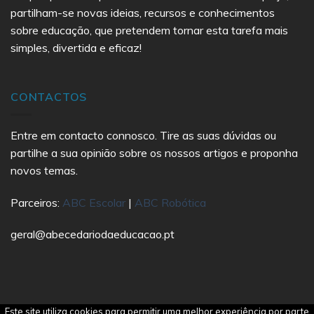
partilham-se novas ideias, recursos e conhecimentos
sobre educação, que pretendem tornar esta tarefa mais
simples, divertida e eficaz!
CONTACTOS
Entre em contacto connosco. Tire as suas dúvidas ou
partilhe a sua opinião sobre os nossos artigos e proponha
novos temas.
Parceiros:
ABC Escolar
|
ABC Robótica
geral@abecedariodaeducacao.pt
Este site utiliza cookies para permitir uma melhor experiência por parte