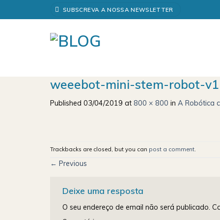
Skip
SUBSCREVA A NOSSA NEWSLETTER
to
content
weeebot-mini-stem-robot-v1
Published
03/04/2019
at
800 × 800
in
A Robótica c
Trackbacks are closed, but you can
post a comment
.
←
Previous
Deixe uma resposta
O seu endereço de email não será publicado.
Ca