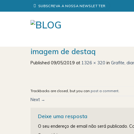
Skip
SUBSCREVA A NOSSA NEWSLETTER
to
content
imagem de destaq
Published
09/05/2019
at
1326 × 320
in
Grafite, di
Trackbacks are closed, but you can
post a comment
.
Next
→
Deixe uma resposta
O seu endereço de email não será publicado.
Ca