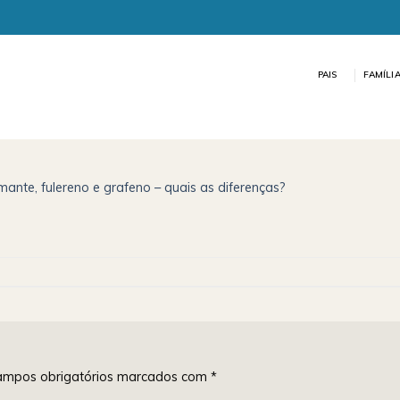
PAIS
FAMÍLI
amante, fulereno e grafeno – quais as diferenças?
mpos obrigatórios marcados com
*