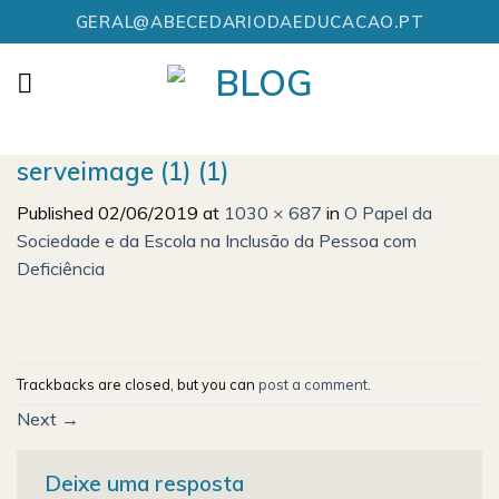
Skip
GERAL@ABECEDARIODAEDUCACAO.PT
to
content
serveimage (1) (1)
Published
02/06/2019
at
1030 × 687
in
O Papel da
Sociedade e da Escola na Inclusão da Pessoa com
Deficiência
Trackbacks are closed, but you can
post a comment
.
Next
→
Deixe uma resposta