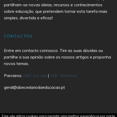
partilham-se novas ideias, recursos e conhecimentos
sobre educação, que pretendem tornar esta tarefa mais
simples, divertida e eficaz!
CONTACTOS
Entre em contacto connosco. Tire as suas dúvidas ou
partilhe a sua opinião sobre os nossos artigos e proponha
novos temas.
Parceiros:
ABC Escolar
|
ABC Robótica
geral@abecedariodaeducacao.pt
Este site utiliza cookies para permitir uma melhor experiência por parte