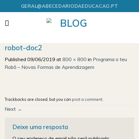
Skip
GERAL@ABECEDARIODAEDUCACAO.PT
to
content
robot-doc2
Published
09/06/2019
at
800 × 800
in
Programa o teu
Robô – Novas Formas de Aprendizagem
Trackbacks are closed, but you can
post a comment
.
Next
→
Deixe uma resposta
O seu endereço de email não será publicado.