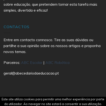
sobre educação, que pretendem tornar esta tarefa mais
simples, divertida e eficaz!
CONTACTOS
Entre em contacto connosco. Tire as suas dúvidas ou
partilhe a sua opinião sobre os nossos artigos e proponha
novos temas.
Parceiros:
ABC Escolar
|
ABC Robótica
geral@abecedariodaeducacao.pt
Este site utiliza cookies para permitir uma melhor experiência por parte
Copyright 2021 Abecedário da Educação | All Rights
do utilizador. Ao navegar no site estará a consentir a sua utilização.