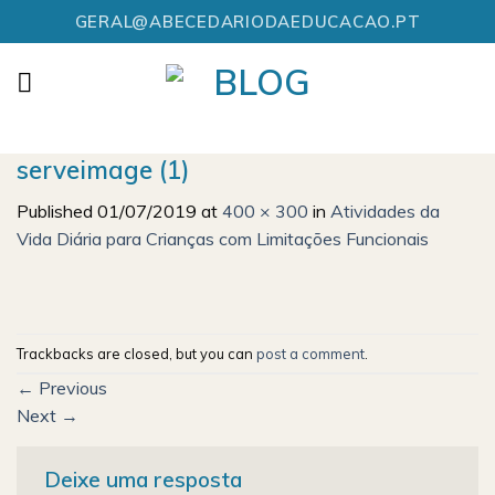
Skip
GERAL@ABECEDARIODAEDUCACAO.PT
to
content
serveimage (1)
Published
01/07/2019
at
400 × 300
in
Atividades da
Vida Diária para Crianças com Limitações Funcionais
Trackbacks are closed, but you can
post a comment
.
←
Previous
Next
→
Deixe uma resposta