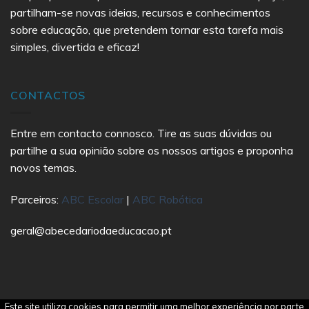
partilham-se novas ideias, recursos e conhecimentos
sobre educação, que pretendem tornar esta tarefa mais
simples, divertida e eficaz!
CONTACTOS
Entre em contacto connosco. Tire as suas dúvidas ou
partilhe a sua opinião sobre os nossos artigos e proponha
novos temas.
Parceiros:
ABC Escolar
|
ABC Robótica
geral@abecedariodaeducacao.pt
Este site utiliza cookies para permitir uma melhor experiência por parte