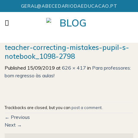
Skip
GERAL@ABECEDARIODAEDUCACAO.PT
to
content
teacher-correcting-mistakes-pupil-s-
notebook_1098-2798
Published
15/09/2019
at
626 × 417
in
Para professores:
bom regresso às aulas!
Trackbacks are closed, but you can
post a comment
.
←
Previous
Next
→