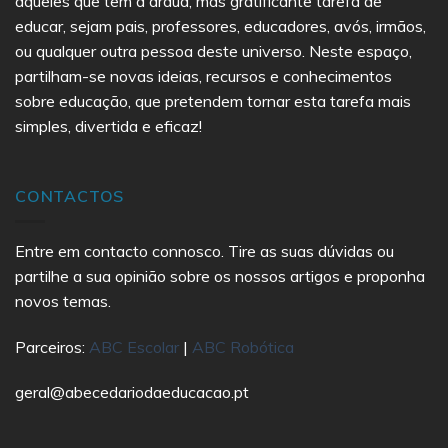
aqueles que têm a árdua, mas gratificante tarefa de
educar, sejam pais, professores, educadores, avós, irmãos,
ou qualquer outra pessoa deste universo. Neste espaço,
partilham-se novas ideias, recursos e conhecimentos
sobre educação, que pretendem tornar esta tarefa mais
simples, divertida e eficaz!
CONTACTOS
Entre em contacto connosco. Tire as suas dúvidas ou
partilhe a sua opinião sobre os nossos artigos e proponha
novos temas.
Parceiros:
ABC Escolar
|
ABC Robótica
geral@abecedariodaeducacao.pt