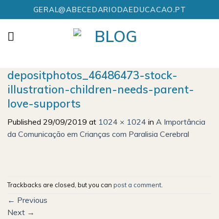
Skip
GERAL@ABECEDARIODAEDUCACAO.PT
to
content
depositphotos_46486473-stock-
illustration-children-needs-parent-
love-supports
Published
29/09/2019
at
1024 × 1024
in
A Importância
da Comunicação em Crianças com Paralisia Cerebral
Trackbacks are closed, but you can
post a comment
.
←
Previous
Next
→