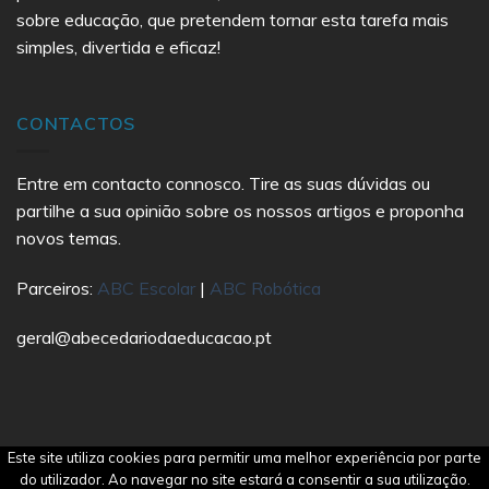
sobre educação, que pretendem tornar esta tarefa mais
simples, divertida e eficaz!
CONTACTOS
Entre em contacto connosco. Tire as suas dúvidas ou
partilhe a sua opinião sobre os nossos artigos e proponha
novos temas.
Parceiros:
ABC Escolar
|
ABC Robótica
geral@abecedariodaeducacao.pt
Este site utiliza cookies para permitir uma melhor experiência por parte
Copyright 2021 Abecedário da Educação | All Rights
do utilizador. Ao navegar no site estará a consentir a sua utilização.