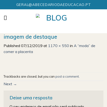
Skip
GERAL@ABECEDARIODAEDUCACAO.PT
to
content
imagem de destaque
Published
07/12/2019
at
1170 × 550
in
A “moda” de
comer a placenta
Trackbacks are closed, but you can
post a comment
.
Next
→
Deixe uma resposta
O seu endereço de email não será publicado.