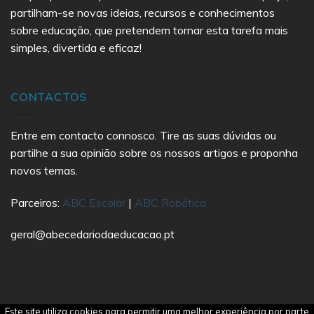
partilham-se novas ideias, recursos e conhecimentos
sobre educação, que pretendem tornar esta tarefa mais
simples, divertida e eficaz!
CONTACTOS
Entre em contacto connosco. Tire as suas dúvidas ou
partilhe a sua opinião sobre os nossos artigos e proponha
novos temas.
Parceiros:
ABC Escolar
|
ABC Robótica
geral@abecedariodaeducacao.pt
Este site utiliza cookies para permitir uma melhor experiência por parte