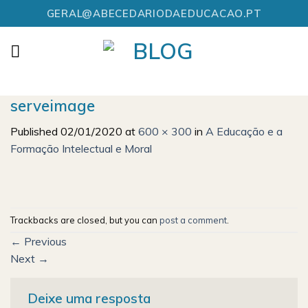
Skip
GERAL@ABECEDARIODAEDUCACAO.PT
to
content
serveimage
Published
02/01/2020
at
600 × 300
in
A Educação e a
Formação Intelectual e Moral
Trackbacks are closed, but you can
post a comment
.
←
Previous
Next
→
Deixe uma resposta