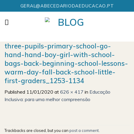
Skip
GERAL@ABECEDARIODAEDUCACAO.PT
to
content
three-pupils-primary-school-go-
hand-hand-boy-girl-with-school-
bags-back-beginning-school-lessons-
warm-day-fall-back-school-little-
first-graders_1253-1134
Published
11/01/2020
at
626 × 417
in
Educação
Inclusiva: para uma melhor compreensão
Trackbacks are closed, but you can
post a comment
.