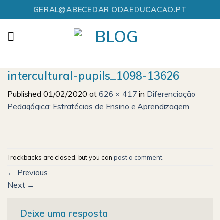
Skip
GERAL@ABECEDARIODAEDUCACAO.PT
to
content
intercultural-pupils_1098-13626
Published
01/02/2020
at
626 × 417
in
Diferenciação
Pedagógica: Estratégias de Ensino e Aprendizagem
Trackbacks are closed, but you can
post a comment
.
←
Previous
Next
→
Deixe uma resposta