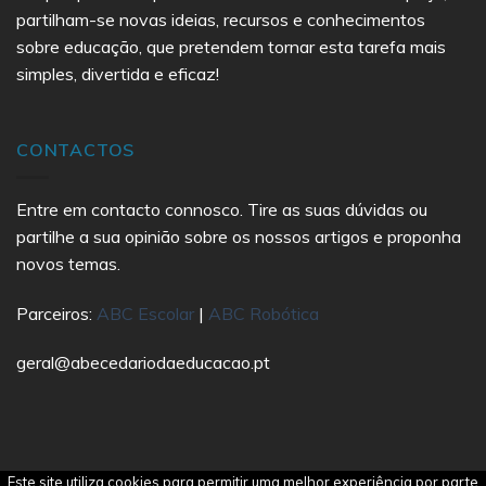
partilham-se novas ideias, recursos e conhecimentos
sobre educação, que pretendem tornar esta tarefa mais
simples, divertida e eficaz!
CONTACTOS
Entre em contacto connosco. Tire as suas dúvidas ou
partilhe a sua opinião sobre os nossos artigos e proponha
novos temas.
Parceiros:
ABC Escolar
|
ABC Robótica
geral@abecedariodaeducacao.pt
Este site utiliza cookies para permitir uma melhor experiência por parte