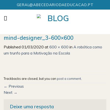
Skip
GERAL@ABECEDARIODAEDUCACAO.PT
to
content
mind-designer_3-600×600
Published
01/03/2020
at
600 × 600
in
A robótica como
um trunfo para a Motivação na Escola
Trackbacks are closed, but you can
post a comment
.
←
Previous
Next
→
Deixe uma resposta