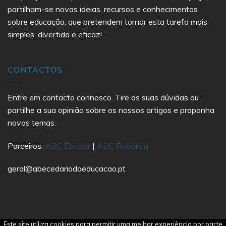
partilham-se novas ideias, recursos e conhecimentos
sobre educação, que pretendem tornar esta tarefa mais
simples, divertida e eficaz!
CONTACTOS
Entre em contacto connosco. Tire as suas dúvidas ou
partilhe a sua opinião sobre os nossos artigos e proponha
novos temas.
Parceiros:
ABC Escolar
|
ABC Robótica
geral@abecedariodaeducacao.pt
Este site utiliza cookies para permitir uma melhor experiência por parte