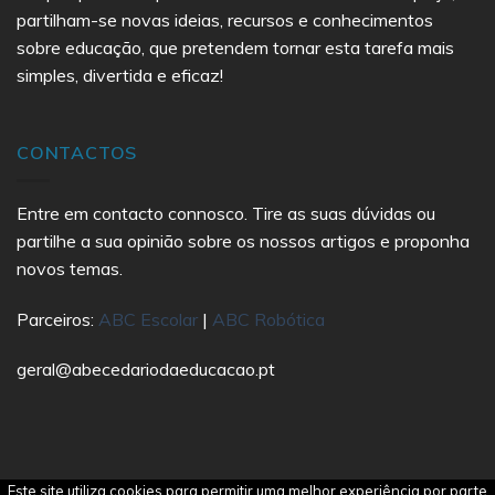
partilham-se novas ideias, recursos e conhecimentos
sobre educação, que pretendem tornar esta tarefa mais
simples, divertida e eficaz!
CONTACTOS
Entre em contacto connosco. Tire as suas dúvidas ou
partilhe a sua opinião sobre os nossos artigos e proponha
novos temas.
Parceiros:
ABC Escolar
|
ABC Robótica
geral@abecedariodaeducacao.pt
Este site utiliza cookies para permitir uma melhor experiência por parte