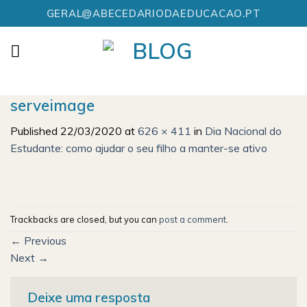
Skip
GERAL@ABECEDARIODAEDUCACAO.PT
to
content
serveimage
Published
22/03/2020
at
626 × 411
in
Dia Nacional do
Estudante: como ajudar o seu filho a manter-se ativo
Trackbacks are closed, but you can
post a comment
.
←
Previous
Next
→
Deixe uma resposta