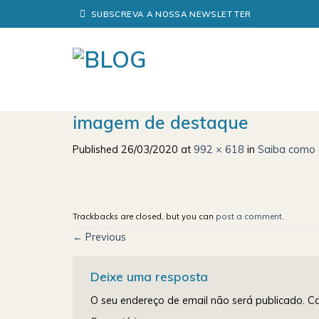
Skip
SUBSCREVA A NOSSA NEWSLETTER
to
content
imagem de destaque
Published
26/03/2020
at
992 × 618
in
Saiba como e
Trackbacks are closed, but you can
post a comment
.
←
Previous
Deixe uma resposta
O seu endereço de email não será publicado.
Ca