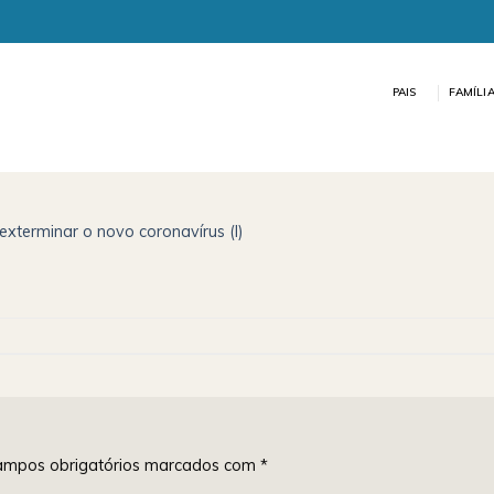
PAIS
FAMÍLI
xterminar o novo coronavírus (I)
mpos obrigatórios marcados com
*