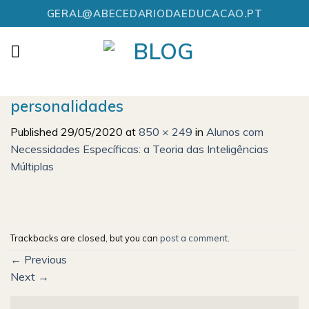
Skip
GERAL@ABECEDARIODAEDUCACAO.PT
to
content
personalidades
Published
29/05/2020
at
850 × 249
in
Alunos com
Necessidades Específicas: a Teoria das Inteligências
Múltiplas
Trackbacks are closed, but you can
post a comment
.
←
Previous
Next
→