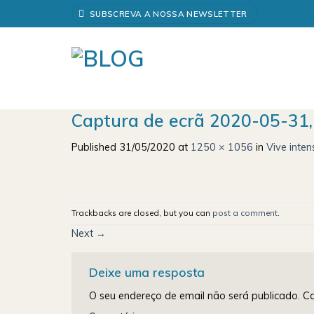
Skip
SUBSCREVA A NOSSA NEWSLETTER
to
content
Captura de ecrã 2020-05-31, 
Published
31/05/2020
at
1250 × 1056
in
Vive inte
Trackbacks are closed, but you can
post a comment
.
Next
→
Deixe uma resposta
O seu endereço de email não será publicado.
Ca