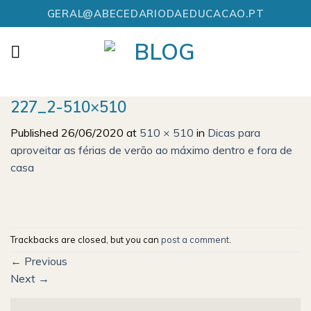
Skip
GERAL@ABECEDARIODAEDUCACAO.PT
to
content
227_2-510×510
Published
26/06/2020
at
510 × 510
in
Dicas para
aproveitar as férias de verão ao máximo dentro e fora de
casa
Trackbacks are closed, but you can
post a comment
.
←
Previous
Next
→