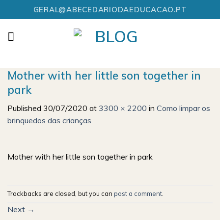
Skip
GERAL@ABECEDARIODAEDUCACAO.PT
to
content
Mother with her little son together in
park
Published
30/07/2020
at
3300 × 2200
in
Como limpar os
brinquedos das crianças
Mother with her little son together in park
Trackbacks are closed, but you can
post a comment
.
Next
→