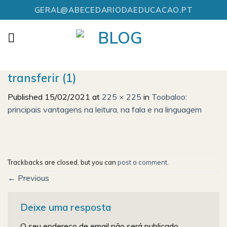
Skip
GERAL@ABECEDARIODAEDUCACAO.PT
to
content
transferir (1)
Published
15/02/2021
at
225 × 225
in
Toobaloo:
principais vantagens na leitura, na fala e na linguagem
Trackbacks are closed, but you can
post a comment
.
←
Previous
Deixe uma resposta
O seu endereço de email não será publicado.