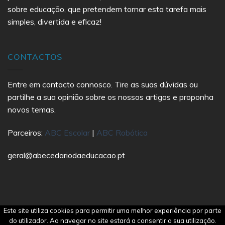
sobre educação, que pretendem tornar esta tarefa mais
simples, divertida e eficaz!
CONTACTOS
Entre em contacto connosco. Tire as suas dúvidas ou
partilhe a sua opinião sobre os nossos artigos e proponha
novos temas.
Parceiros:
ABC Escolar
|
ABC Robótica
geral@abecedariodaeducacao.pt
Este site utiliza cookies para permitir uma melhor experiência por parte
Copyright 2021 Abecedário da Educação | All Rights
do utilizador. Ao navegar no site estará a consentir a sua utilização.