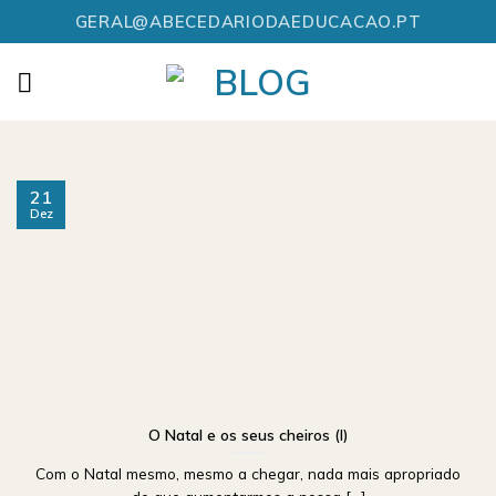
Skip
GERAL@ABECEDARIODAEDUCACAO.PT
to
content
21
Dez
O Natal e os seus cheiros (I)
Com o Natal mesmo, mesmo a chegar, nada mais apropriado