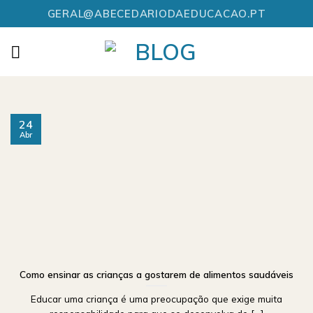
Skip
GERAL@ABECEDARIODAEDUCACAO.PT
to
content
24
Abr
Como ensinar as crianças a gostarem de alimentos saudáveis
Educar uma criança é uma preocupação que exige muita