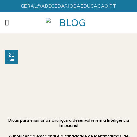
Skip
GERAL@ABECEDARIODAEDUCACAO.PT
to
content
21
Jan
Dicas para ensinar as crianças a desenvolverem a Inteligência
Emocional
A inteligência emocional é a capacidade de identificarmos, de