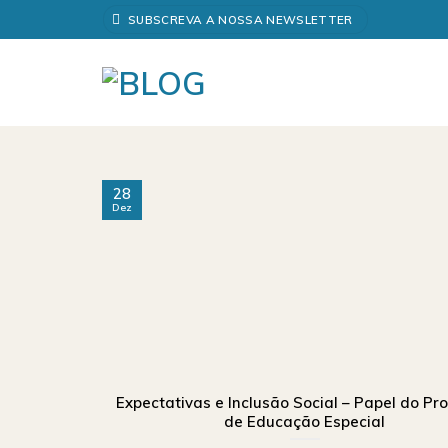
Skip
SUBSCREVA A NOSSA NEWSLETTER
to
content
28
Dez
Expectativas e Inclusão Social – Papel do Pr
de Educação Especial