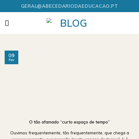
Skip
GERAL@ABECEDARIODAEDUCACAO.PT
to
content
09
Fev
O tão afamado “curto espaço de tempo”
Ouvimos frequentemente, tão frequentemente, que chega a