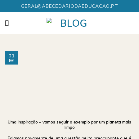
Skip
GERAL@ABECEDARIODAEDUCACAO.PT
to
content
01
Jun
Uma inspiração – vamos seguir o exemplo por um planeta mais
limpo
Falamos novamente de uma questão muito preocupante que é