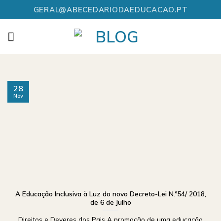
Skip
GERAL@ABECEDARIODAEDUCACAO.PT
to
content
28
Nov
A Educação Inclusiva à Luz do novo Decreto-Lei N.º54/ 2018,
de 6 de Julho
Direitos e Deveres dos Pais A promoção de uma educação