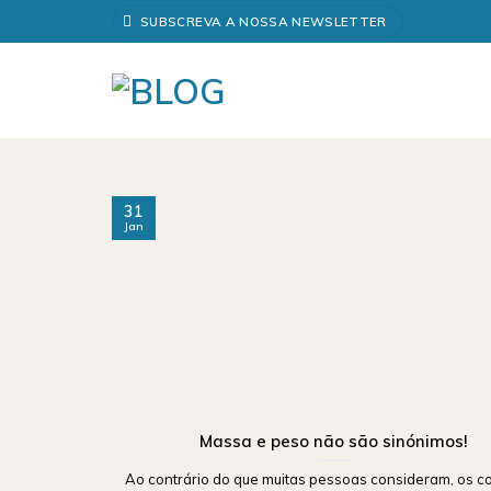
Skip
SUBSCREVA A NOSSA NEWSLETTER
to
content
31
Jan
Massa e peso não são sinónimos!
Ao contrário do que muitas pessoas consideram, os c