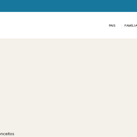
PAIS
FAMÍLI
onceitos