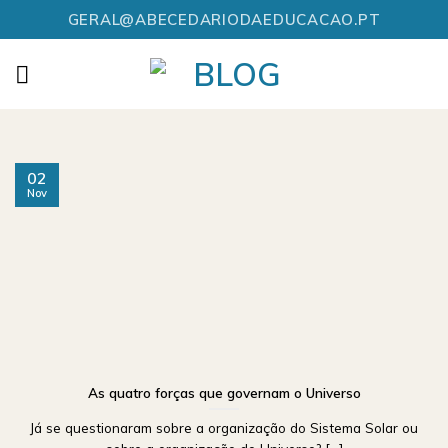
Skip
GERAL@ABECEDARIODAEDUCACAO.PT
to
content
02
Nov
As quatro forças que governam o Universo
Já se questionaram sobre a organização do Sistema Solar ou