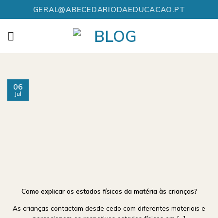
Skip
GERAL@ABECEDARIODAEDUCACAO.PT
to
content
06
Jul
Como explicar os estados físicos da matéria às crianças?
As crianças contactam desde cedo com diferentes materiais e