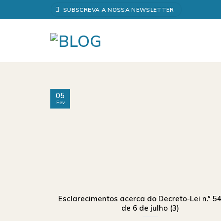
Skip
SUBSCREVA A NOSSA NEWSLETTER
to
content
05
Fev
Esclarecimentos acerca do Decreto-Lei n.º 54
de 6 de julho (3)