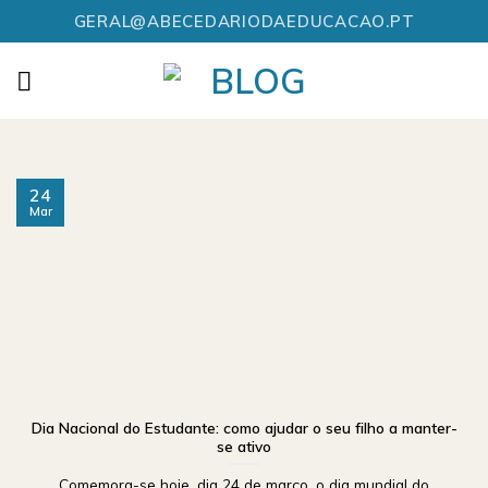
Skip
GERAL@ABECEDARIODAEDUCACAO.PT
to
content
24
Mar
Dia Nacional do Estudante: como ajudar o seu filho a manter-
se ativo
Comemora-se hoje, dia 24 de março, o dia mundial do