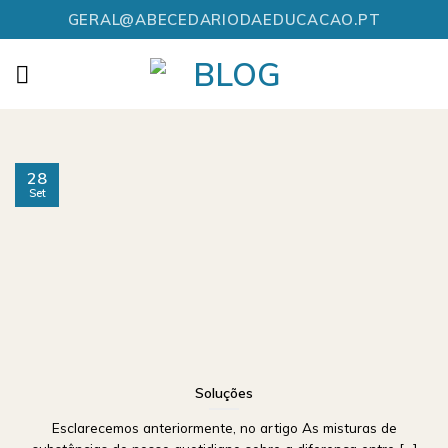
Skip
GERAL@ABECEDARIODAEDUCACAO.PT
to
content
28
Set
Soluções
Esclarecemos anteriormente, no artigo As misturas de