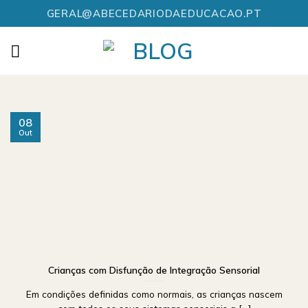
Skip
GERAL@ABECEDARIODAEDUCACAO.PT
to
content
08
Out
Crianças com Disfunção de Integração Sensorial
Em condições definidas como normais, as crianças nascem