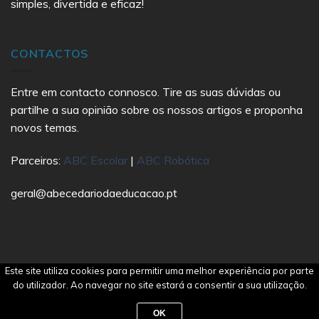
simples, divertida e eficaz!
CONTACTOS
Entre em contacto connosco. Tire as suas dúvidas ou
partilhe a sua opinião sobre os nossos artigos e proponha
novos temas.
Parceiros:
ABC Escolar
|
ABC Robótica
geral@abecedariodaeducacao.pt
Este site utiliza cookies para permitir uma melhor experiência por parte
Copyright 2021 Abecedário da Educação | All Rights
do utilizador. Ao navegar no site estará a consentir a sua utilização.
Reserved | Made by
Ecobite
OK