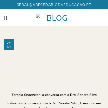
Skip
GERAL@ABECEDARIODAEDUCACAO.PT
to
content
29
Jan
Terapia Snoezelen: à conversa com a Dra. Sandra Silva
Estivemos à conversa com a Dra. Sandra Silva, licenciada em