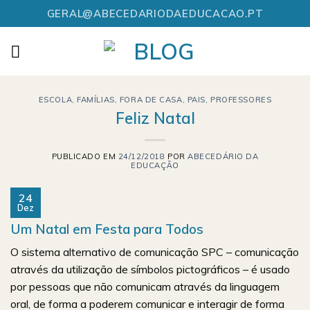
Skip
GERAL@ABECEDARIODAEDUCACAO.PT
to
content
ESCOLA
,
FAMÍLIAS
,
FORA DE CASA
,
PAIS
,
PROFESSORES
Feliz Natal
PUBLICADO EM
24/12/2018
POR
ABECEDÁRIO DA
EDUCAÇÃO
24
Dez
Um Natal em Festa para Todos
O sistema alternativo de comunicação SPC – comunicação
através da utilização de símbolos pictográficos – é usado
por pessoas que não comunicam através da linguagem
oral, de forma a poderem comunicar e interagir de forma