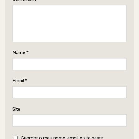
Nome
*
Email
*
Site
Guardar o meu nome, email e site neste