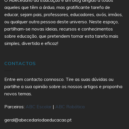
O Abecedário da Educação é um blog dirigido a todos
aqueles que têm a árdua, mas gratificante tarefa de
educar, sejam pais, professores, educadores, avós, irmãos,
ou qualquer outra pessoa deste universo. Neste espaço,
partilham-se novas ideias, recursos e conhecimentos
sobre educação, que pretendem tornar esta tarefa mais
simples, divertida e eficaz!
CONTACTOS
Entre em contacto connosco. Tire as suas dúvidas ou
partilhe a sua opinião sobre os nossos artigos e proponha
novos temas.
Parceiros:
ABC Escolar
|
ABC Robótica
geral@abecedariodaeducacao.pt