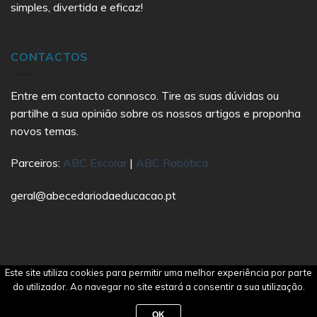
simples, divertida e eficaz!
CONTACTOS
Entre em contacto connosco. Tire as suas dúvidas ou
partilhe a sua opinião sobre os nossos artigos e proponha
novos temas.
Parceiros:
ABC Escolar
|
ABC Robótica
geral@abecedariodaeducacao.pt
Este site utiliza cookies para permitir uma melhor experiência por parte
Copyright 2021 Abecedário da Educação | All Rights
do utilizador. Ao navegar no site estará a consentir a sua utilização.
Reserved | Made by
Ecobite
OK