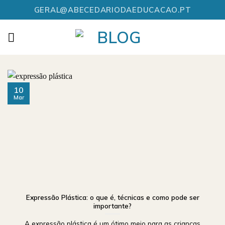
Skip
GERAL@ABECEDARIODAEDUCACAO.PT
to
content
10
Mar
Expressão Plástica: o que é, técnicas e como pode ser
importante?
A expressão plástica é um ótimo meio para as crianças